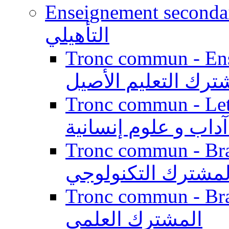
Enseignement secondaire qualifi
التأهيلي
Tronc commun - Enseig
ترك التعليم الأصيل
Tronc commun - Lett
داب و علوم إنسانية
Tronc commun - Branch
لمشترك التكنولوجي
Tronc commun - Branch
المشترك العلمي