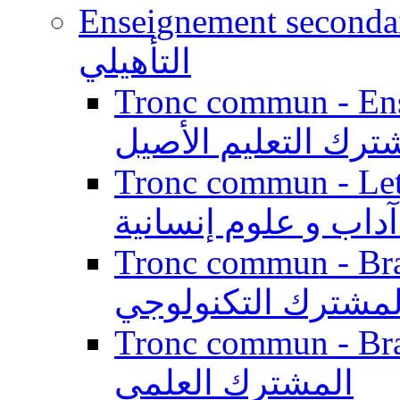
Enseignement secondaire qualifi
التأهيلي
Tronc commun - Enseig
ترك التعليم الأصيل
Tronc commun - Lett
داب و علوم إنسانية
Tronc commun - Branch
لمشترك التكنولوجي
Tronc commun - Branch
المشترك العلمي