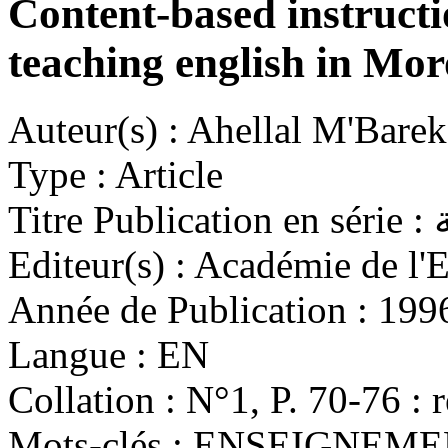
Content-based instructi
teaching english in Mo
Auteur(s) :
Ahellal M'Barek
Type :
Article
Titre Publication en série :
Editeur(s) :
Académie de l'E
Année de Publication :
199
Langue :
EN
Collation :
N°1, P. 70-76 : r
Mots-clés :
ENSEIGNEMEN