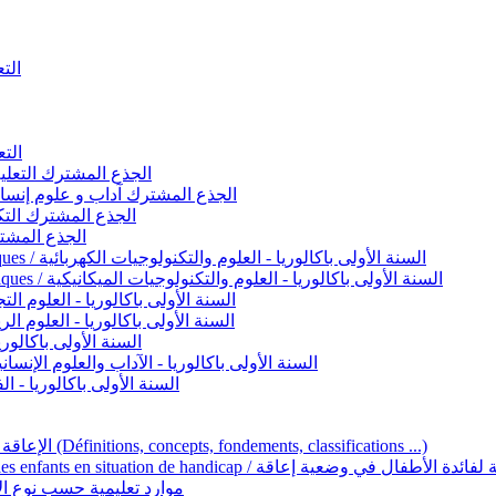
التعليم 
التعليم ا
ignement original / الجذع المشترك التعليم الأصيل
commun - Lettres et Sciences humaines / الجذع المشترك آداب و علوم إنسانية
nche technologique / الجذع المشترك التكنولوجي
ntifique / الجذع المشترك العلمي
1ère année BAC - Sciences et technologies électriques / السنة الأولى باكالوريا - العلوم والتكنولوجيات الكهربائية
1ère année BAC - Sciences et technologies mécaniques / السنة الأولى باكالوريا - العلوم والتكنولوجيات الميكانيكية
AC - Sciences expérimentales / السنة الأولى باكالوريا - العلوم التجريبية
BAC - Sciences mathématiques / السنة الأولى باكالوريا - العلوم الرياضية
 السنة الأولى باكالوريا – اللغة العربية
e année BAC - Lettres et sciences humaines / السنة الأولى باكالوريا - الآداب والعلوم الإنسانية
quées / السنة الأولى باكالوريا - الفنون التطبيقية
Handicap et Éducation inclusive / الإعاقة والتربية الدامجة (Définitions, concepts, fondements, classifications ...)
Programme national de l’éducation inclusive pour les enfants en situation de h
ucatives par type d’handicap / موارد تعليمية حسب نوع الإعاقة