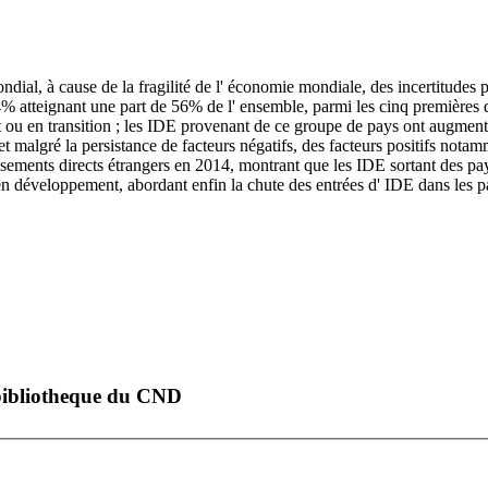
dial, à cause de la fragilité de l' économie mondiale, des incertitudes p
atteignant une part de 56% de l' ensemble, parmi les cinq premières d
t ou en transition ; les IDE provenant de ce groupe de pays ont augme
et malgré la persistance de facteurs négatifs, des facteurs positifs not
stissements directs étrangers en 2014, montrant que les IDE sortant de
en développement, abordant enfin la chute des entrées d' IDE dans les 
a bibliotheque du CND