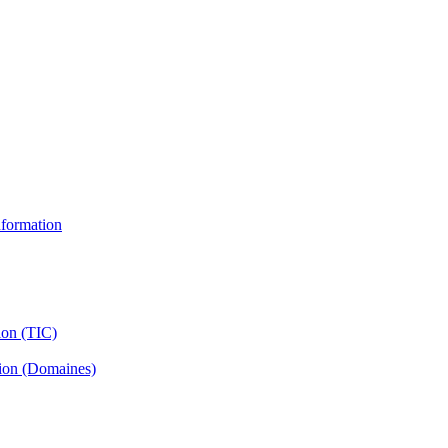
information
ion (TIC)
tion (Domaines)