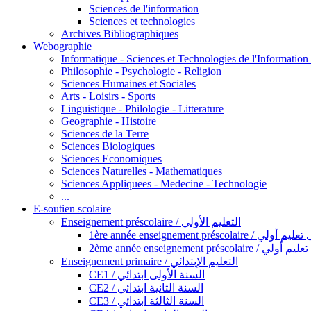
Sciences de l'information
Sciences et technologies
Archives Bibliographiques
Webographie
Informatique - Sciences et Technologies de l'Informatio
Philosophie - Psychologie - Religion
Sciences Humaines et Sociales
Arts - Loisirs - Sports
Linguistique - Philologie - Litterature
Geographie - Histoire
Sciences de la Terre
Sciences Biologiques
Sciences Economiques
Sciences Naturelles - Mathematiques
Sciences Appliquees - Medecine - Technologie
...
E-soutien scolaire
Enseignement préscolaire / التعليم الأولي
1ère année enseignement préscol
2ème année enseignement présc
Enseignement primaire / التعليم الإبتدائي
CE1 / السنة الأولى ابتدائي
CE2 / السنة الثانية ابتدائي
CE3 / السنة الثالثة ابتدائي