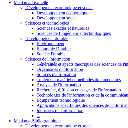
Maalama Textuelle
Développement économique et social
Développement économique
Développement social
Sciences et technologies
Sciences exactes et naturelles
Sciences de l’ingénieur et technologiques
Développement durable
Environnement
Economie Durable
Société Durable
Sciences de l'information
Généralités et apects theoriques des sciences de l'
Organismes d'information
Sources d'information
Traitement matériel et méthodes documentaires
Analyse de l'information
Recherche, diffusion et usages de l'information
Technologies de l'information et de la communicat
Equipement technologique
Applications spécifiques des sciences de l'informa
Industries de l'information
...
Maalama Bibliographique
Développement économique et social