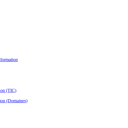
information
ion (TIC)
tion (Domaines)