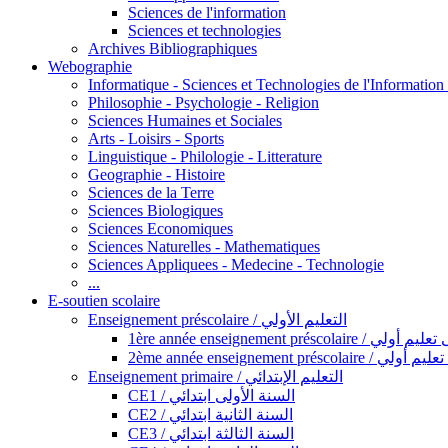
Sciences de l'information
Sciences et technologies
Archives Bibliographiques
Webographie
Informatique - Sciences et Technologies de l'Informatio
Philosophie - Psychologie - Religion
Sciences Humaines et Sociales
Arts - Loisirs - Sports
Linguistique - Philologie - Litterature
Geographie - Histoire
Sciences de la Terre
Sciences Biologiques
Sciences Economiques
Sciences Naturelles - Mathematiques
Sciences Appliquees - Medecine - Technologie
...
E-soutien scolaire
Enseignement préscolaire / التعليم الأولي
1ère année enseignement préscol
2ème année enseignement présc
Enseignement primaire / التعليم الإبتدائي
CE1 / السنة الأولى ابتدائي
CE2 / السنة الثانية ابتدائي
CE3 / السنة الثالثة ابتدائي