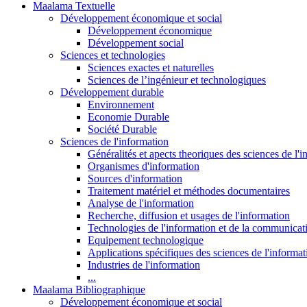
Maalama Textuelle
Développement économique et social
Développement économique
Développement social
Sciences et technologies
Sciences exactes et naturelles
Sciences de l’ingénieur et technologiques
Développement durable
Environnement
Economie Durable
Société Durable
Sciences de l'information
Généralités et apects theoriques des sciences de l'
Organismes d'information
Sources d'information
Traitement matériel et méthodes documentaires
Analyse de l'information
Recherche, diffusion et usages de l'information
Technologies de l'information et de la communicat
Equipement technologique
Applications spécifiques des sciences de l'informa
Industries de l'information
...
Maalama Bibliographique
Développement économique et social