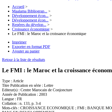
Accueil
>
Maalama Bibliograp...
>
Développement écon...
>
Développement écon...
>
Repères du dévelop...
>
Croissance économique
>
Le FMI : le Maroc et la croissance économique
Imprimer
Exporter en format PDF
Ajouter au panier
Retour à la liste de résultats
Le FMI : le Maroc et la croissance écono
Type :
Article
Titre Publication en série :
Lettre
Editeur(s) :
Centre Marocain de Conjoncture
Année de Publication :
2003
Langue :
FR
Collation :
n. 133, p. 3-4
Mots-clés :
CROISSANCE ECONOMIQUE ; FMI ; BANQUE MO