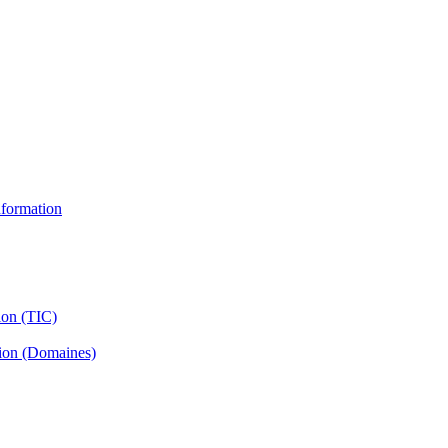
information
ion (TIC)
tion (Domaines)