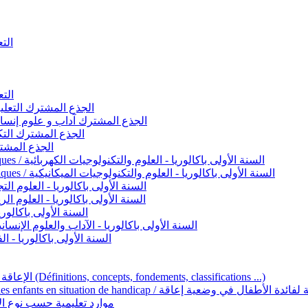
التعليم 
التعليم ا
ignement original / الجذع المشترك التعليم الأصيل
commun - Lettres et Sciences humaines / الجذع المشترك آداب و علوم إنسانية
nche technologique / الجذع المشترك التكنولوجي
ntifique / الجذع المشترك العلمي
1ère année BAC - Sciences et technologies électriques / السنة الأولى باكالوريا - العلوم والتكنولوجيات الكهربائية
1ère année BAC - Sciences et technologies mécaniques / السنة الأولى باكالوريا - العلوم والتكنولوجيات الميكانيكية
AC - Sciences expérimentales / السنة الأولى باكالوريا - العلوم التجريبية
BAC - Sciences mathématiques / السنة الأولى باكالوريا - العلوم الرياضية
 السنة الأولى باكالوريا – اللغة العربية
e année BAC - Lettres et sciences humaines / السنة الأولى باكالوريا - الآداب والعلوم الإنسانية
quées / السنة الأولى باكالوريا - الفنون التطبيقية
Handicap et Éducation inclusive / الإعاقة والتربية الدامجة (Définitions, concepts, fondements, classifications ...)
Programme national de l’éducation inclusive pour les enfants en situation de h
ucatives par type d’handicap / موارد تعليمية حسب نوع الإعاقة