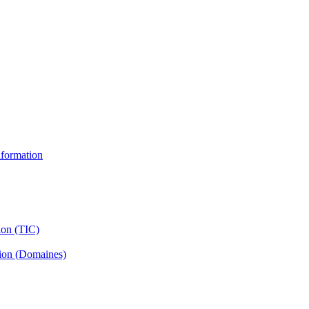
information
ion (TIC)
tion (Domaines)