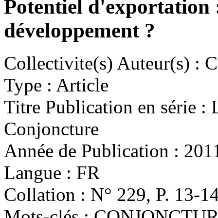
Potentiel d'exportation :
développement ?
Collectivite(s) Auteur(s) :
Ce
Type :
Article
Titre Publication en série :
L
Conjoncture
Année de Publication :
201
Langue :
FR
Collation :
N° 229, P. 13-1
Mots-clés :
CONJONCTURE