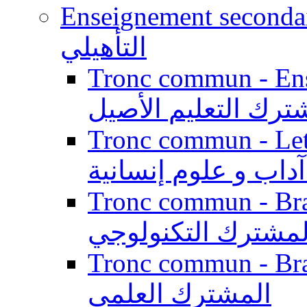
Enseignement secondaire qualifi
التأهيلي
Tronc commun - Enseig
ترك التعليم الأصيل
Tronc commun - Lett
داب و علوم إنسانية
Tronc commun - Branch
لمشترك التكنولوجي
Tronc commun - Branch
المشترك العلمي