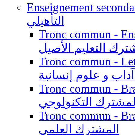
Enseignement secondaire qualifi
التأهيلي
Tronc commun - Enseig
ترك التعليم الأصيل
Tronc commun - Lett
داب و علوم إنسانية
Tronc commun - Branch
لمشترك التكنولوجي
Tronc commun - Branch
المشترك العلمي