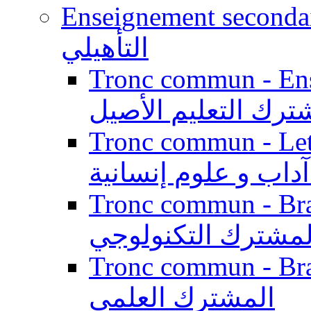
Enseignement secondaire qualifi
التأهيلي
Tronc commun - Enseig
ترك التعليم الأصيل
Tronc commun - Lett
داب و علوم إنسانية
Tronc commun - Branch
لمشترك التكنولوجي
Tronc commun - Branch
المشترك العلمي