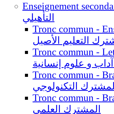
Enseignement secondaire qualifi
التأهيلي
Tronc commun - Enseig
ترك التعليم الأصيل
Tronc commun - Lett
داب و علوم إنسانية
Tronc commun - Branch
لمشترك التكنولوجي
Tronc commun - Branch
المشترك العلمي