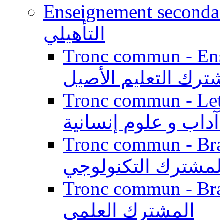
Enseignement secondaire qualifi
التأهيلي
Tronc commun - Enseig
ترك التعليم الأصيل
Tronc commun - Lett
داب و علوم إنسانية
Tronc commun - Branch
لمشترك التكنولوجي
Tronc commun - Branch
المشترك العلمي