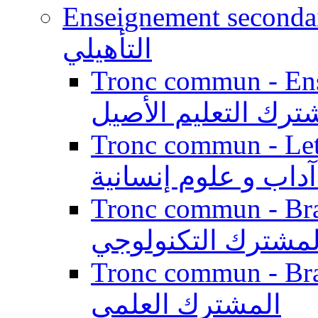
Enseignement secondaire qualifi
التأهيلي
Tronc commun - Enseig
ترك التعليم الأصيل
Tronc commun - Lett
داب و علوم إنسانية
Tronc commun - Branch
لمشترك التكنولوجي
Tronc commun - Branch
المشترك العلمي