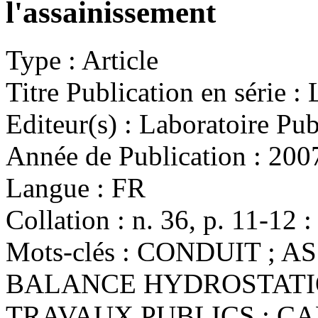
l'assainissement
Type :
Article
Titre Publication en série :
L
Editeur(s) :
Laboratoire Publ
Année de Publication :
200
Langue :
FR
Collation :
n. 36, p. 11-12 : 
Mots-clés :
CONDUIT ; AS
BALANCE HYDROSTATIQ
TRAVAUX PUBLICS ; CAN