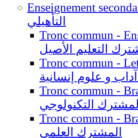
Enseignement secondaire qualifi
التأهيلي
Tronc commun - Enseig
ترك التعليم الأصيل
Tronc commun - Lett
داب و علوم إنسانية
Tronc commun - Branch
لمشترك التكنولوجي
Tronc commun - Branch
المشترك العلمي