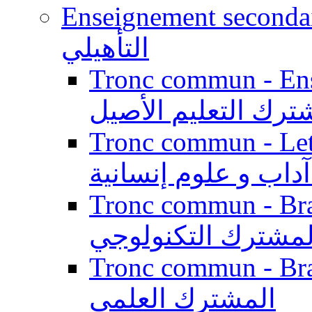
Enseignement secondaire qualifi
التأهيلي
Tronc commun - Enseig
ترك التعليم الأصيل
Tronc commun - Lett
داب و علوم إنسانية
Tronc commun - Branch
لمشترك التكنولوجي
Tronc commun - Branch
المشترك العلمي