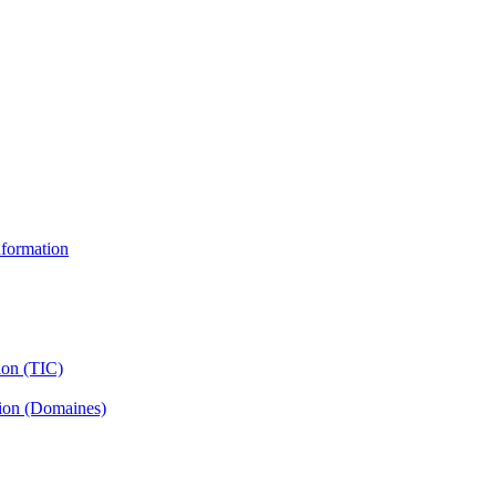
information
ion (TIC)
tion (Domaines)