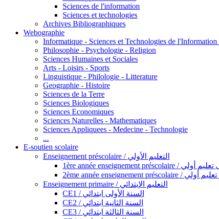
Sciences de l'information
Sciences et technologies
Archives Bibliographiques
Webographie
Informatique - Sciences et Technologies de l'Informatio
Philosophie - Psychologie - Religion
Sciences Humaines et Sociales
Arts - Loisirs - Sports
Linguistique - Philologie - Litterature
Geographie - Histoire
Sciences de la Terre
Sciences Biologiques
Sciences Economiques
Sciences Naturelles - Mathematiques
Sciences Appliquees - Medecine - Technologie
...
E-soutien scolaire
Enseignement préscolaire / التعليم الأولي
1ère année enseignement préscol
2ème année enseignement présc
Enseignement primaire / التعليم الإبتدائي
CE1 / السنة الأولى ابتدائي
CE2 / السنة الثانية ابتدائي
CE3 / السنة الثالثة ابتدائي