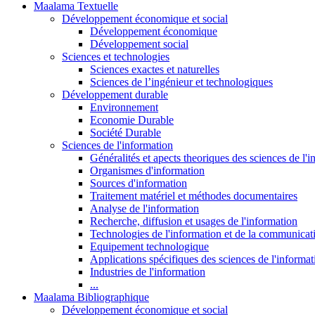
Maalama Textuelle
Développement économique et social
Développement économique
Développement social
Sciences et technologies
Sciences exactes et naturelles
Sciences de l’ingénieur et technologiques
Développement durable
Environnement
Economie Durable
Société Durable
Sciences de l'information
Généralités et apects theoriques des sciences de l'
Organismes d'information
Sources d'information
Traitement matériel et méthodes documentaires
Analyse de l'information
Recherche, diffusion et usages de l'information
Technologies de l'information et de la communicat
Equipement technologique
Applications spécifiques des sciences de l'informa
Industries de l'information
...
Maalama Bibliographique
Développement économique et social