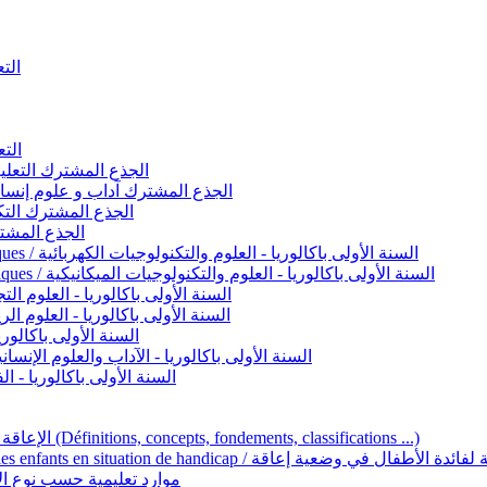
التعليم 
التعليم ا
ignement original / الجذع المشترك التعليم الأصيل
commun - Lettres et Sciences humaines / الجذع المشترك آداب و علوم إنسانية
nche technologique / الجذع المشترك التكنولوجي
ntifique / الجذع المشترك العلمي
1ère année BAC - Sciences et technologies électriques / السنة الأولى باكالوريا - العلوم والتكنولوجيات الكهربائية
1ère année BAC - Sciences et technologies mécaniques / السنة الأولى باكالوريا - العلوم والتكنولوجيات الميكانيكية
AC - Sciences expérimentales / السنة الأولى باكالوريا - العلوم التجريبية
BAC - Sciences mathématiques / السنة الأولى باكالوريا - العلوم الرياضية
 السنة الأولى باكالوريا – اللغة العربية
e année BAC - Lettres et sciences humaines / السنة الأولى باكالوريا - الآداب والعلوم الإنسانية
quées / السنة الأولى باكالوريا - الفنون التطبيقية
Handicap et Éducation inclusive / الإعاقة والتربية الدامجة (Définitions, concepts, fondements, classifications ...)
Programme national de l’éducation inclusive pour les enfants en situation de h
ucatives par type d’handicap / موارد تعليمية حسب نوع الإعاقة