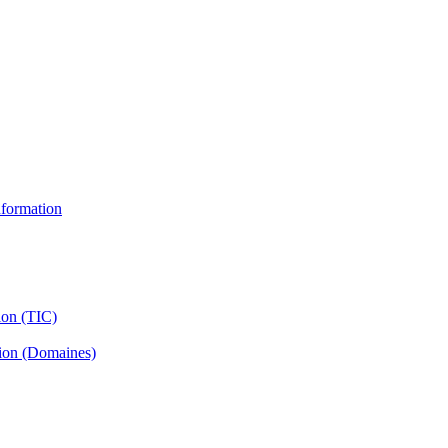
information
ion (TIC)
tion (Domaines)