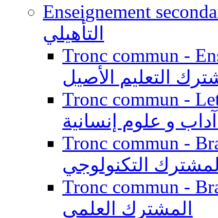
Enseignement secondaire qualifi
التأهيلي
Tronc commun - Enseig
ترك التعليم الأصيل
Tronc commun - Lett
داب و علوم إنسانية
Tronc commun - Branch
لمشترك التكنولوجي
Tronc commun - Branch
المشترك العلمي