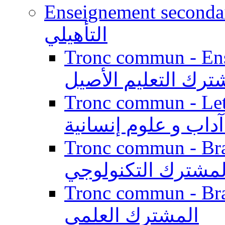
Enseignement secondaire qualifi
التأهيلي
Tronc commun - Enseig
ترك التعليم الأصيل
Tronc commun - Lett
داب و علوم إنسانية
Tronc commun - Branch
لمشترك التكنولوجي
Tronc commun - Branch
المشترك العلمي