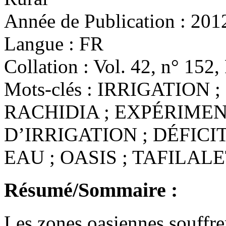
Année de Publication :
201
Langue :
FR
Collation :
Vol. 42, n° 152, P
Mots-clés :
IRRIGATION ; 
RACHIDIA ; EXPÉRIMEN
D’IRRIGATION ; DÉFICI
EAU ; OASIS ; TAFILAL
Résumé/Sommaire :
Les zones oasiennes souffren