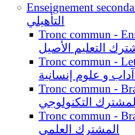
Enseignement secondaire qualifi
التأهيلي
Tronc commun - Enseig
ترك التعليم الأصيل
Tronc commun - Lett
داب و علوم إنسانية
Tronc commun - Branch
لمشترك التكنولوجي
Tronc commun - Branch
المشترك العلمي