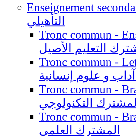
Enseignement secondaire qualifi
التأهيلي
Tronc commun - Enseig
ترك التعليم الأصيل
Tronc commun - Lett
داب و علوم إنسانية
Tronc commun - Branch
لمشترك التكنولوجي
Tronc commun - Branch
المشترك العلمي