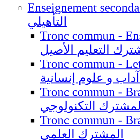
Enseignement secondaire qualifi
التأهيلي
Tronc commun - Enseig
ترك التعليم الأصيل
Tronc commun - Lett
داب و علوم إنسانية
Tronc commun - Branch
لمشترك التكنولوجي
Tronc commun - Branch
المشترك العلمي