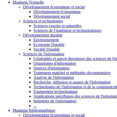
Maalama Textuelle
Développement économique et social
Développement économique
Développement social
Sciences et technologies
Sciences exactes et naturelles
Sciences de l’ingénieur et technologiques
Développement durable
Environnement
Economie Durable
Société Durable
Sciences de l'information
Généralités et apects theoriques des sciences de l'
Organismes d'information
Sources d'information
Traitement matériel et méthodes documentaires
Analyse de l'information
Recherche, diffusion et usages de l'information
Technologies de l'information et de la communicat
Equipement technologique
Applications spécifiques des sciences de l'informa
Industries de l'information
...
Maalama Bibliographique
Développement économique et social