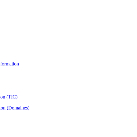
information
ion (TIC)
tion (Domaines)