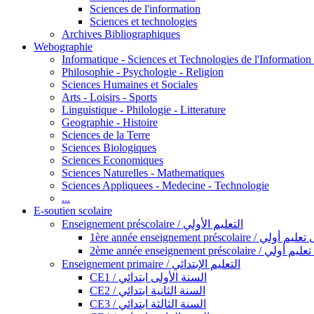
Sciences de l'information
Sciences et technologies
Archives Bibliographiques
Webographie
Informatique - Sciences et Technologies de l'Informatio
Philosophie - Psychologie - Religion
Sciences Humaines et Sociales
Arts - Loisirs - Sports
Linguistique - Philologie - Litterature
Geographie - Histoire
Sciences de la Terre
Sciences Biologiques
Sciences Economiques
Sciences Naturelles - Mathematiques
Sciences Appliquees - Medecine - Technologie
...
E-soutien scolaire
Enseignement préscolaire / التعليم الأولي
1ère année enseignement préscol
2ème année enseignement présc
Enseignement primaire / التعليم الإبتدائي
CE1 / السنة الأولى ابتدائي
CE2 / السنة الثانية ابتدائي
CE3 / السنة الثالثة ابتدائي