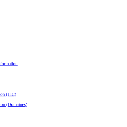
information
ion (TIC)
tion (Domaines)