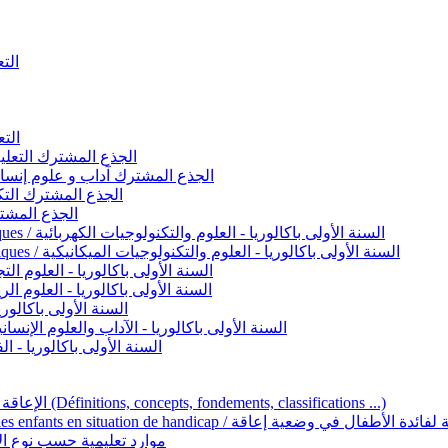
التعليم 
التعليم ا
ignement original / الجذع المشترك التعليم الأصيل
commun - Lettres et Sciences humaines / الجذع المشترك آداب و علوم إنسانية
nche technologique / الجذع المشترك التكنولوجي
ntifique / الجذع المشترك العلمي
1ère année BAC - Sciences et technologies électriques / السنة الأولى باكالوريا - العلوم والتكنولوجيات الكهربائية
1ère année BAC - Sciences et technologies mécaniques / السنة الأولى باكالوريا - العلوم والتكنولوجيات الميكانيكية
AC - Sciences expérimentales / السنة الأولى باكالوريا - العلوم التجريبية
BAC - Sciences mathématiques / السنة الأولى باكالوريا - العلوم الرياضية
 السنة الأولى باكالوريا – اللغة العربية
e année BAC - Lettres et sciences humaines / السنة الأولى باكالوريا - الآداب والعلوم الإنسانية
quées / السنة الأولى باكالوريا - الفنون التطبيقية
Handicap et Éducation inclusive / الإعاقة والتربية الدامجة (Définitions, concepts, fondements, classifications ...)
Programme national de l’éducation inclusive pour les enfants en situation de h
ucatives par type d’handicap / موارد تعليمية حسب نوع الإعاقة