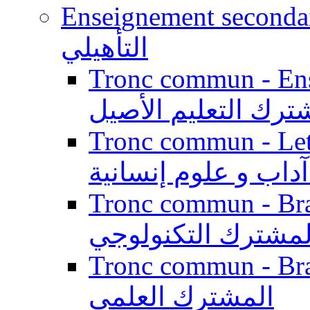
Enseignement secondaire qualifi
التأهيلي
Tronc commun - Enseig
ترك التعليم الأصيل
Tronc commun - Lett
داب و علوم إنسانية
Tronc commun - Branch
لمشترك التكنولوجي
Tronc commun - Branch
المشترك العلمي