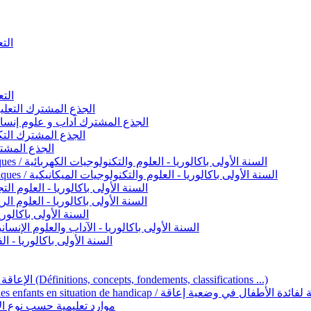
التعليم 
التعليم ا
ignement original / الجذع المشترك التعليم الأصيل
commun - Lettres et Sciences humaines / الجذع المشترك آداب و علوم إنسانية
nche technologique / الجذع المشترك التكنولوجي
ntifique / الجذع المشترك العلمي
1ère année BAC - Sciences et technologies électriques / السنة الأولى باكالوريا - العلوم والتكنولوجيات الكهربائية
1ère année BAC - Sciences et technologies mécaniques / السنة الأولى باكالوريا - العلوم والتكنولوجيات الميكانيكية
AC - Sciences expérimentales / السنة الأولى باكالوريا - العلوم التجريبية
BAC - Sciences mathématiques / السنة الأولى باكالوريا - العلوم الرياضية
 السنة الأولى باكالوريا – اللغة العربية
e année BAC - Lettres et sciences humaines / السنة الأولى باكالوريا - الآداب والعلوم الإنسانية
quées / السنة الأولى باكالوريا - الفنون التطبيقية
Handicap et Éducation inclusive / الإعاقة والتربية الدامجة (Définitions, concepts, fondements, classifications ...)
Programme national de l’éducation inclusive pour les enfants en situation de h
ucatives par type d’handicap / موارد تعليمية حسب نوع الإعاقة