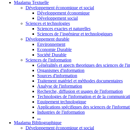
Maalama Textuelle
Développement économique et social
Développement économique
Développement social
Sciences et technologies
Sciences exactes et naturelles
Sciences de l’ingénieur et technologiques
Développement durable
Environnement
Economie Durable
Société Durable
Sciences de l'information
Généralités et apects theoriques des sciences de l'
Organismes d'information
Sources d'information
Traitement matériel et méthodes documentaires
Analyse de l'information
Recherche, diffusion et usages de l'information
Technologies de l'information et de la communicat
Equipement technologique
Applications spécifiques des sciences de l'informa
Industries de l'information
...
Maalama Bibliographique
Développement économique et social