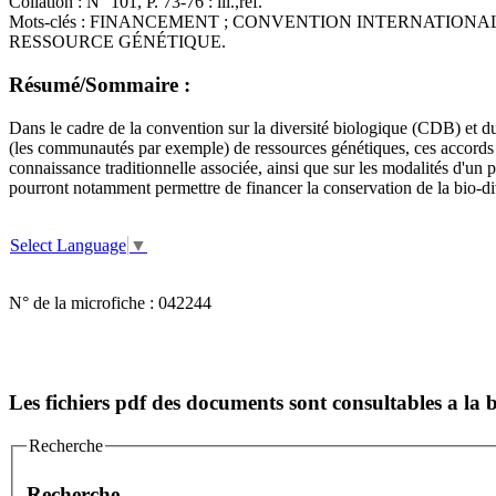
Collation :
N° 101, P. 73-76 : ill.,réf.
Mots-clés :
FINANCEMENT ; CONVENTION INTERNATIONALE 
RESSOURCE GÉNÉTIQUE.
Résumé/Sommaire :
Dans le cadre de la convention sur la diversité biologique (CDB) et du 
(les communautés par exemple) de ressources génétiques, ces accords po
connaissance traditionnelle associée, ainsi que sur les modalités d'un 
pourront notamment permettre de financer la conservation de la bio-div
Select Language
▼
N° de la microfiche :
042244
Les fichiers pdf des documents sont consultables a l
Recherche
Recherche