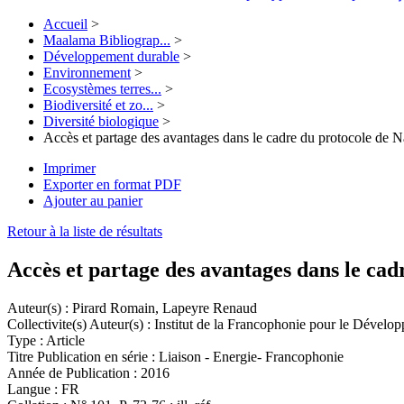
Accueil
>
Maalama Bibliograp...
>
Développement durable
>
Environnement
>
Ecosystèmes terres...
>
Biodiversité et zo...
>
Diversité biologique
>
Accès et partage des avantages dans le cadre du protocole de 
Imprimer
Exporter en format PDF
Ajouter au panier
Retour à la liste de résultats
Accès et partage des avantages dans le ca
Auteur(s) :
Pirard Romain, Lapeyre Renaud
Collectivite(s) Auteur(s) :
Institut de la Francophonie pour le Dévelo
Type :
Article
Titre Publication en série :
Liaison - Energie- Francophonie
Année de Publication :
2016
Langue :
FR