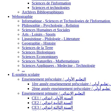
Sciences de l'information
Sciences et technologies
Archives Bibliographiques
Webographie
Informatique - Sciences et Technologies de l'Informatio
Philosophie - Psychologie - Religion
Sciences Humaines et Sociales
Arts - Loisirs - Sports
Linguistique - Philologie - Litterature
Geographie - Histoire
Sciences de la Terre
Sciences Biologiques
Sciences Economiques
Sciences Naturelles - Mathematiques
Sciences Appliquees - Medecine - Technologie
...
E-soutien scolaire
Enseignement préscolaire / التعليم الأولي
1ère année enseignement préscol
2ème année enseignement présc
Enseignement primaire / التعليم الإبتدائي
CE1 / السنة الأولى ابتدائي
CE2 / السنة الثانية ابتدائي
CE3 / السنة الثالثة ابتدائي