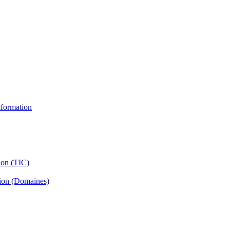
information
ion (TIC)
tion (Domaines)