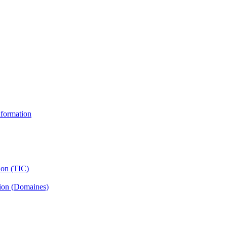
information
ion (TIC)
tion (Domaines)