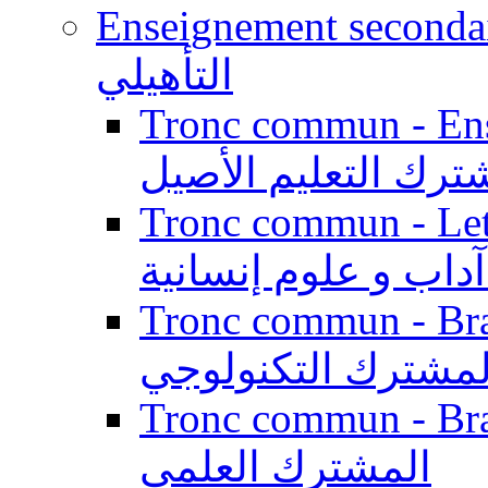
Enseignement secondaire qualifi
التأهيلي
Tronc commun - Enseig
ترك التعليم الأصيل
Tronc commun - Lett
داب و علوم إنسانية
Tronc commun - Branch
لمشترك التكنولوجي
Tronc commun - Branch
المشترك العلمي