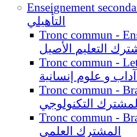
Enseignement secondaire qualifi
التأهيلي
Tronc commun - Enseig
ترك التعليم الأصيل
Tronc commun - Lett
داب و علوم إنسانية
Tronc commun - Branch
لمشترك التكنولوجي
Tronc commun - Branch
المشترك العلمي