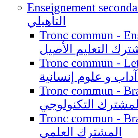
Enseignement secondaire qualifi
التأهيلي
Tronc commun - Enseig
ترك التعليم الأصيل
Tronc commun - Lett
داب و علوم إنسانية
Tronc commun - Branch
لمشترك التكنولوجي
Tronc commun - Branch
المشترك العلمي