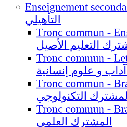
Enseignement secondaire qualifi
التأهيلي
Tronc commun - Enseig
ترك التعليم الأصيل
Tronc commun - Lett
داب و علوم إنسانية
Tronc commun - Branch
لمشترك التكنولوجي
Tronc commun - Branch
المشترك العلمي