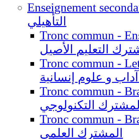
Enseignement secondaire qualifi
التأهيلي
Tronc commun - Enseig
ترك التعليم الأصيل
Tronc commun - Lett
داب و علوم إنسانية
Tronc commun - Branch
لمشترك التكنولوجي
Tronc commun - Branch
المشترك العلمي