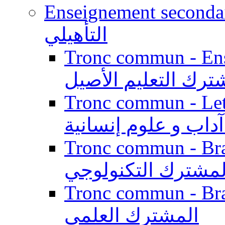
Enseignement secondaire qualifi
التأهيلي
Tronc commun - Enseig
ترك التعليم الأصيل
Tronc commun - Lett
داب و علوم إنسانية
Tronc commun - Branch
لمشترك التكنولوجي
Tronc commun - Branch
المشترك العلمي