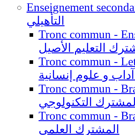
Enseignement secondaire qualifi
التأهيلي
Tronc commun - Enseig
ترك التعليم الأصيل
Tronc commun - Lett
داب و علوم إنسانية
Tronc commun - Branch
لمشترك التكنولوجي
Tronc commun - Branch
المشترك العلمي