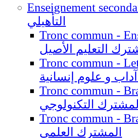
Enseignement secondaire qualifi
التأهيلي
Tronc commun - Enseig
ترك التعليم الأصيل
Tronc commun - Lett
داب و علوم إنسانية
Tronc commun - Branch
لمشترك التكنولوجي
Tronc commun - Branch
المشترك العلمي