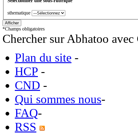
Sélectionner une sous-rubrique
sthematique
*
Champs obligatoires
Chercher sur Abhatoo avec 
Plan du site
-
HCP
-
CND
-
Qui sommes nous
-
FAQ
-
RSS