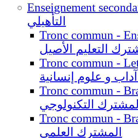
Enseignement secondaire qualifi
التأهيلي
Tronc commun - Enseig
ترك التعليم الأصيل
Tronc commun - Lett
داب و علوم إنسانية
Tronc commun - Branch
لمشترك التكنولوجي
Tronc commun - Branch
المشترك العلمي