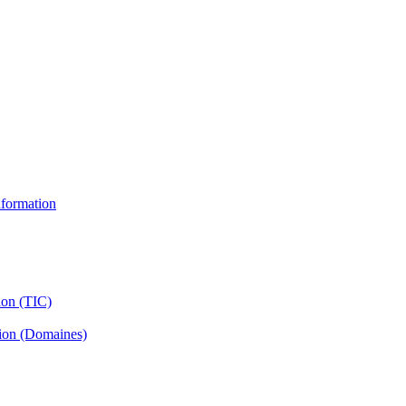
information
ion (TIC)
tion (Domaines)