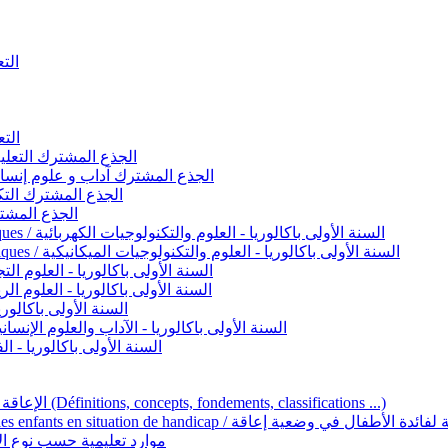
التعليم 
التعليم ا
ignement original / الجذع المشترك التعليم الأصيل
commun - Lettres et Sciences humaines / الجذع المشترك آداب و علوم إنسانية
nche technologique / الجذع المشترك التكنولوجي
ntifique / الجذع المشترك العلمي
1ère année BAC - Sciences et technologies électriques / السنة الأولى باكالوريا - العلوم والتكنولوجيات الكهربائية
1ère année BAC - Sciences et technologies mécaniques / السنة الأولى باكالوريا - العلوم والتكنولوجيات الميكانيكية
AC - Sciences expérimentales / السنة الأولى باكالوريا - العلوم التجريبية
BAC - Sciences mathématiques / السنة الأولى باكالوريا - العلوم الرياضية
 السنة الأولى باكالوريا – اللغة العربية
e année BAC - Lettres et sciences humaines / السنة الأولى باكالوريا - الآداب والعلوم الإنسانية
quées / السنة الأولى باكالوريا - الفنون التطبيقية
Handicap et Éducation inclusive / الإعاقة والتربية الدامجة (Définitions, concepts, fondements, classifications ...)
Programme national de l’éducation inclusive pour les enfants en situation de h
ucatives par type d’handicap / موارد تعليمية حسب نوع الإعاقة