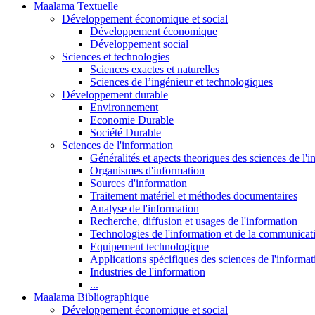
Maalama Textuelle
Développement économique et social
Développement économique
Développement social
Sciences et technologies
Sciences exactes et naturelles
Sciences de l’ingénieur et technologiques
Développement durable
Environnement
Economie Durable
Société Durable
Sciences de l'information
Généralités et apects theoriques des sciences de l'
Organismes d'information
Sources d'information
Traitement matériel et méthodes documentaires
Analyse de l'information
Recherche, diffusion et usages de l'information
Technologies de l'information et de la communicat
Equipement technologique
Applications spécifiques des sciences de l'informa
Industries de l'information
...
Maalama Bibliographique
Développement économique et social