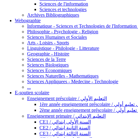
Sciences de l'information
Sciences et technologies
Archives Bibliographiques
Webographie
Informatique - Sciences et Technologies de l'Informatio
Philosophie - Psychologie - Religion
Sciences Humaines et Sociales
Arts - Loisirs - Sports
Linguistique - Philologie - Litterature
Geographie - Histoire
Sciences de la Terre
Sciences Biologiques
Sciences Economiques
Sciences Naturelles - Mathematiques
Sciences Appliquees - Medecine - Technologie
...
E-soutien scolaire
Enseignement préscolaire / التعليم الأولي
1ère année enseignement préscol
2ème année enseignement présc
Enseignement primaire / التعليم الإبتدائي
CE1 / السنة الأولى ابتدائي
CE2 / السنة الثانية ابتدائي
CE3 / السنة الثالثة ابتدائي