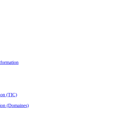
information
ion (TIC)
tion (Domaines)