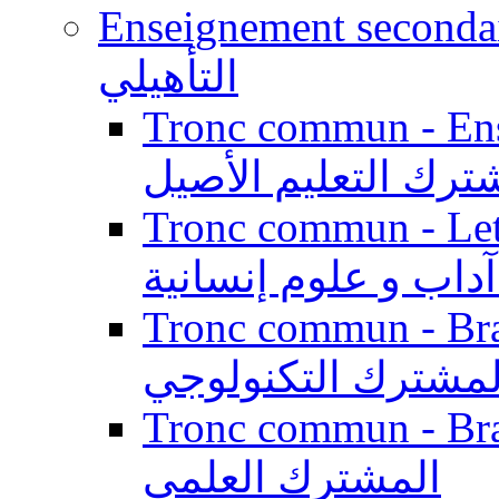
Enseignement secondaire qualifi
التأهيلي
Tronc commun - Enseig
ترك التعليم الأصيل
Tronc commun - Lett
داب و علوم إنسانية
Tronc commun - Branch
لمشترك التكنولوجي
Tronc commun - Branch
المشترك العلمي