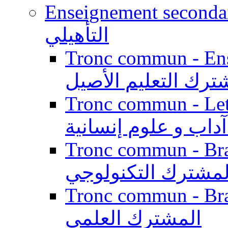
Enseignement secondaire qualifi
التأهيلي
Tronc commun - Enseig
ترك التعليم الأصيل
Tronc commun - Lett
داب و علوم إنسانية
Tronc commun - Branch
لمشترك التكنولوجي
Tronc commun - Branch
المشترك العلمي