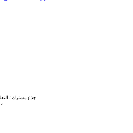
جذع مشترك ؛ التعليم
درس