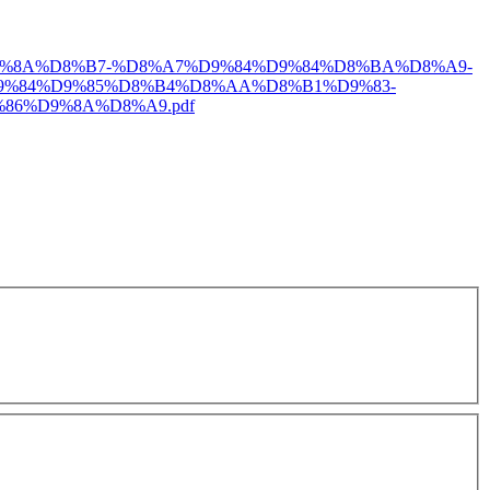
8%B3%D9%8A%D8%B7-%D8%A7%D9%84%D9%84%D8%BA%D8%A9-
%84%D9%85%D8%B4%D8%AA%D8%B1%D9%83-
86%D9%8A%D8%A9.pdf