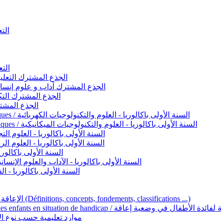
التعليم 
التعليم ا
ignement original / الجذع المشترك التعليم الأصيل
commun - Lettres et Sciences humaines / الجذع المشترك آداب و علوم إنسانية
nche technologique / الجذع المشترك التكنولوجي
ntifique / الجذع المشترك العلمي
1ère année BAC - Sciences et technologies électriques / السنة الأولى باكالوريا - العلوم والتكنولوجيات الكهربائية
1ère année BAC - Sciences et technologies mécaniques / السنة الأولى باكالوريا - العلوم والتكنولوجيات الميكانيكية
AC - Sciences expérimentales / السنة الأولى باكالوريا - العلوم التجريبية
BAC - Sciences mathématiques / السنة الأولى باكالوريا - العلوم الرياضية
 السنة الأولى باكالوريا – اللغة العربية
e année BAC - Lettres et sciences humaines / السنة الأولى باكالوريا - الآداب والعلوم الإنسانية
quées / السنة الأولى باكالوريا - الفنون التطبيقية
Handicap et Éducation inclusive / الإعاقة والتربية الدامجة (Définitions, concepts, fondements, classifications ...)
Programme national de l’éducation inclusive pour les enfants en situation de h
ucatives par type d’handicap / موارد تعليمية حسب نوع الإعاقة