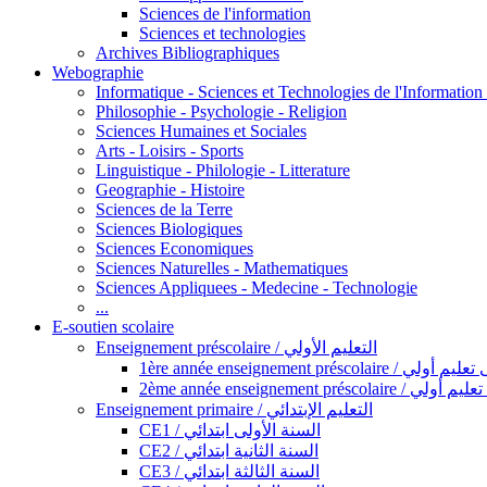
Sciences de l'information
Sciences et technologies
Archives Bibliographiques
Webographie
Informatique - Sciences et Technologies de l'Informatio
Philosophie - Psychologie - Religion
Sciences Humaines et Sociales
Arts - Loisirs - Sports
Linguistique - Philologie - Litterature
Geographie - Histoire
Sciences de la Terre
Sciences Biologiques
Sciences Economiques
Sciences Naturelles - Mathematiques
Sciences Appliquees - Medecine - Technologie
...
E-soutien scolaire
Enseignement préscolaire / التعليم الأولي
1ère année enseignement préscol
2ème année enseignement présc
Enseignement primaire / التعليم الإبتدائي
CE1 / السنة الأولى ابتدائي
CE2 / السنة الثانية ابتدائي
CE3 / السنة الثالثة ابتدائي