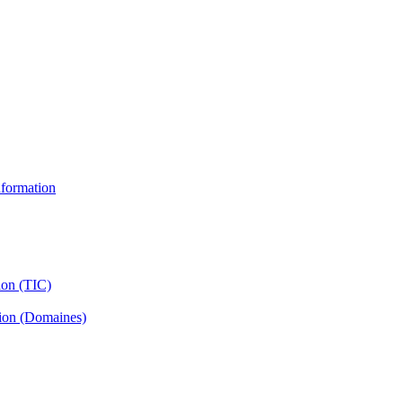
information
ion (TIC)
tion (Domaines)