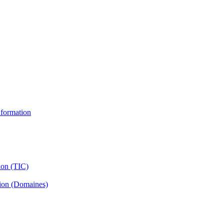
information
ion (TIC)
tion (Domaines)