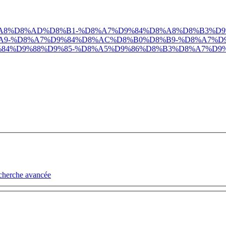
ds/2018/09/%D8%A8%D8%AD%D8%B1-%D8%A7%D9%84%D8%A8%D
9-%D8%A7%D9%84%D8%AC%D8%B0%D8%B9-%D8%A7%D9
4%D9%88%D9%85-%D8%A5%D9%86%D8%B3%D8%A7%D9%
cherche avancée