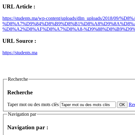
URL Article :
https://students.ma/wp-content/uploads/dlm_uploa
%D8%A7%D9%84%D8%B9%D8%B1%D8%A8%D9%8A%D8%A
%D8%A2%D8%AF%D8%A7%D8%A8-%D9%88%D8%B9%D9%8
URL Source :
https://students.ma
Recherche
Recherche
Taper mot ou des mots clès
Re
Navigation par
Navigation par :