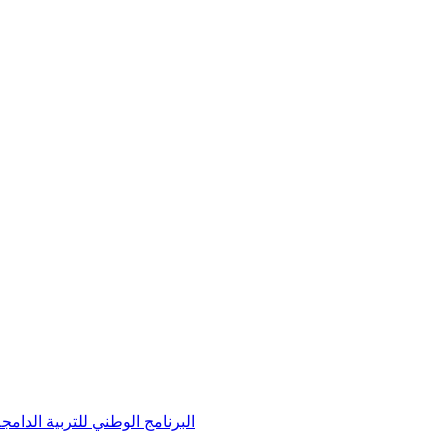
andicap / البرنامج الوطني للتربية الدامجة لفائدة الأطفال في وضعية إعاقة