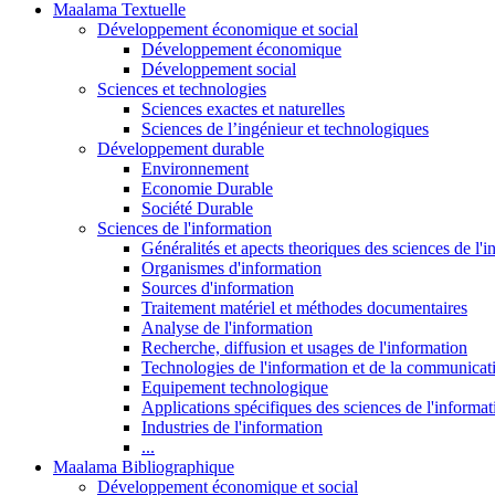
Maalama Textuelle
Développement économique et social
Développement économique
Développement social
Sciences et technologies
Sciences exactes et naturelles
Sciences de l’ingénieur et technologiques
Développement durable
Environnement
Economie Durable
Société Durable
Sciences de l'information
Généralités et apects theoriques des sciences de l'
Organismes d'information
Sources d'information
Traitement matériel et méthodes documentaires
Analyse de l'information
Recherche, diffusion et usages de l'information
Technologies de l'information et de la communicat
Equipement technologique
Applications spécifiques des sciences de l'informa
Industries de l'information
...
Maalama Bibliographique
Développement économique et social