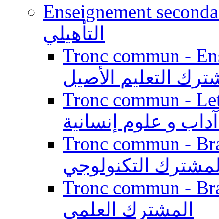
Enseignement secondaire qualifi
التأهيلي
Tronc commun - Enseig
ترك التعليم الأصيل
Tronc commun - Lett
داب و علوم إنسانية
Tronc commun - Branch
لمشترك التكنولوجي
Tronc commun - Branch
المشترك العلمي