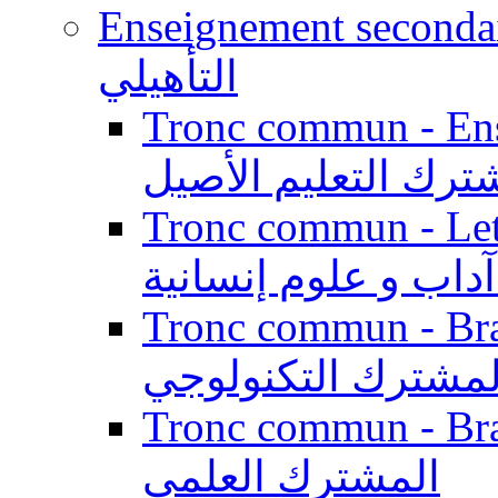
Enseignement secondaire qualifi
التأهيلي
Tronc commun - Enseig
ترك التعليم الأصيل
Tronc commun - Lett
داب و علوم إنسانية
Tronc commun - Branch
لمشترك التكنولوجي
Tronc commun - Branch
المشترك العلمي