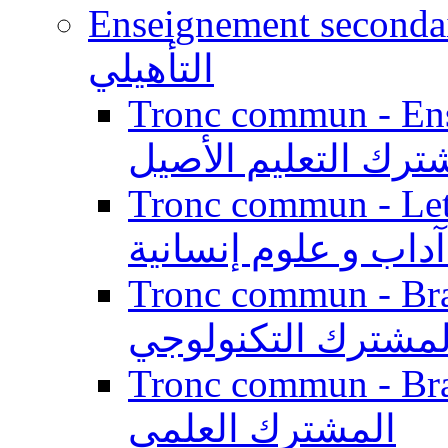
Enseignement secondaire qualifi
التأهيلي
Tronc commun - Enseig
ترك التعليم الأصيل
Tronc commun - Lett
داب و علوم إنسانية
Tronc commun - Branch
لمشترك التكنولوجي
Tronc commun - Branch
المشترك العلمي