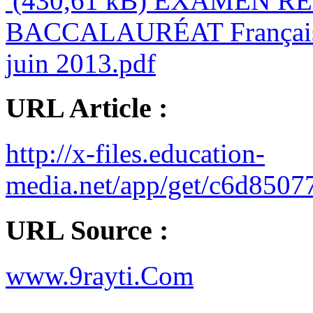
(430,61 kB)
EXAMEN RÉ
BACCALAURÉAT Français R
juin 2013.pdf
URL Article :
http://x-files.education-
media.net/app/get/c6d85
URL Source :
www.9rayti.Com