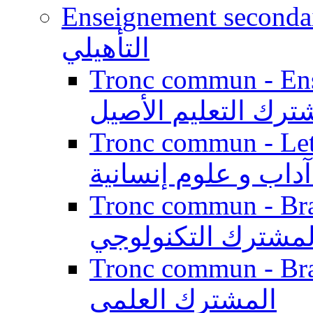
Enseignement secondaire qualifi
التأهيلي
Tronc commun - Enseig
ترك التعليم الأصيل
Tronc commun - Lett
داب و علوم إنسانية
Tronc commun - Branch
لمشترك التكنولوجي
Tronc commun - Branch
المشترك العلمي