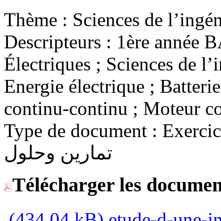
Thème :
Descripteurs :
1ère année BA
Électriques ; Sciences de l’
Energie électrique ; Batteri
continu-continu ; Moteur c
Type de document :
Exercices 
تمارين وحلول
Télécharger les documen
(434,04 kB)
etude-d-une-ins