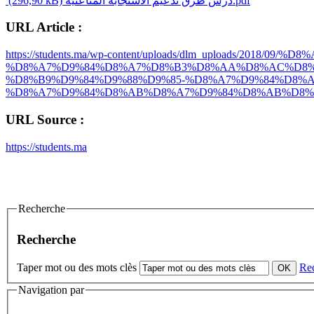
(296,90 kB)
درس طرق تدعيم الاستجابة المناعتية.pdf
URL Article :
https://students.ma/wp-content/uploads/dlm_uploads
%D8%A7%D9%84%D8%A7%D8%B3%D8%AA%D8%AC%D8%
%D8%B9%D9%84%D9%88%D9%85-%D8%A7%D9%84%D8%
%D8%A7%D9%84%D8%AB%D8%A7%D9%84%D8%AB%D8%A
URL Source :
https://students.ma
Recherche
Recherche
Taper mot ou des mots clès
Re
Navigation par