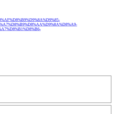
AA%D8%AF%D8%B9%D9%8A%D9%85-
%A7%D8%B9%D8%AA%D9%8A%D8%A9-
%A7%D8%B1%D8%B6-