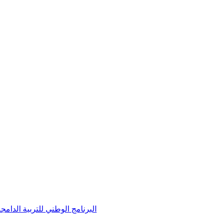
andicap / البرنامج الوطني للتربية الدامجة لفائدة الأطفال في وضعية إعاقة