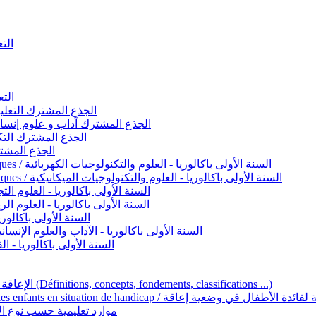
التعليم 
التعليم ا
ignement original / الجذع المشترك التعليم الأصيل
commun - Lettres et Sciences humaines / الجذع المشترك آداب و علوم إنسانية
nche technologique / الجذع المشترك التكنولوجي
ntifique / الجذع المشترك العلمي
1ère année BAC - Sciences et technologies électriques / السنة الأولى باكالوريا - العلوم والتكنولوجيات الكهربائية
1ère année BAC - Sciences et technologies mécaniques / السنة الأولى باكالوريا - العلوم والتكنولوجيات الميكانيكية
AC - Sciences expérimentales / السنة الأولى باكالوريا - العلوم التجريبية
BAC - Sciences mathématiques / السنة الأولى باكالوريا - العلوم الرياضية
 السنة الأولى باكالوريا – اللغة العربية
e année BAC - Lettres et sciences humaines / السنة الأولى باكالوريا - الآداب والعلوم الإنسانية
quées / السنة الأولى باكالوريا - الفنون التطبيقية
Handicap et Éducation inclusive / الإعاقة والتربية الدامجة (Définitions, concepts, fondements, classifications ...)
Programme national de l’éducation inclusive pour les enfants en situation de h
ucatives par type d’handicap / موارد تعليمية حسب نوع الإعاقة