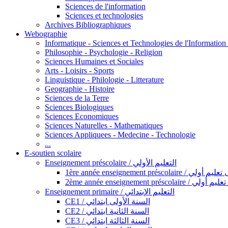
Sciences de l'information
Sciences et technologies
Archives Bibliographiques
Webographie
Informatique - Sciences et Technologies de l'Informatio
Philosophie - Psychologie - Religion
Sciences Humaines et Sociales
Arts - Loisirs - Sports
Linguistique - Philologie - Litterature
Geographie - Histoire
Sciences de la Terre
Sciences Biologiques
Sciences Economiques
Sciences Naturelles - Mathematiques
Sciences Appliquees - Medecine - Technologie
...
E-soutien scolaire
Enseignement préscolaire / التعليم الأولي
1ère année enseignement préscol
2ème année enseignement présc
Enseignement primaire / التعليم الإبتدائي
CE1 / السنة الأولى ابتدائي
CE2 / السنة الثانية ابتدائي
CE3 / السنة الثالثة ابتدائي