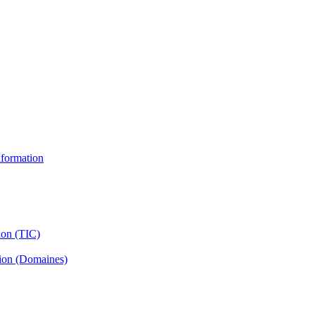
information
ion (TIC)
tion (Domaines)