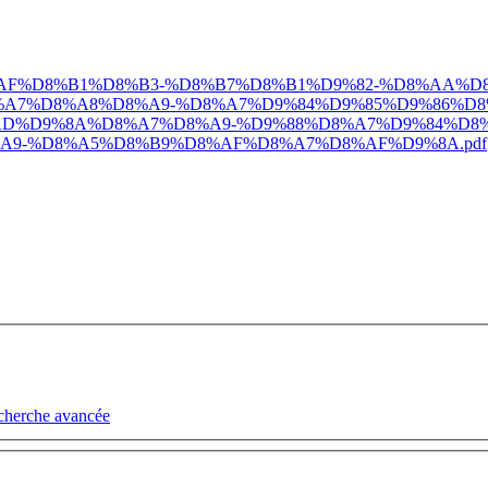
/2018/09/%D8%AF%D8%B1%D8%B3-%D8%B7%D8%B1%D9%82-%D8%
A7%D8%A8%D8%A9-%D8%A7%D9%84%D9%85%D9%86%D8
AD%D9%8A%D8%A7%D8%A9-%D9%88%D8%A7%D9%84%D8
9-%D8%A5%D8%B9%D8%AF%D8%A7%D8%AF%D9%8A.pdf
cherche avancée