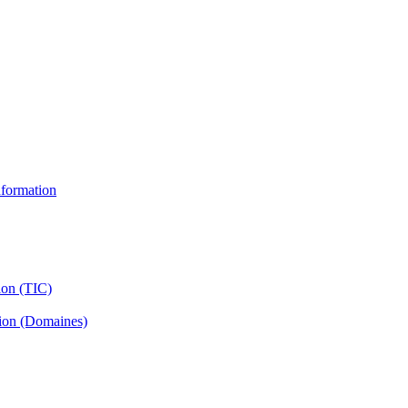
information
ion (TIC)
tion (Domaines)