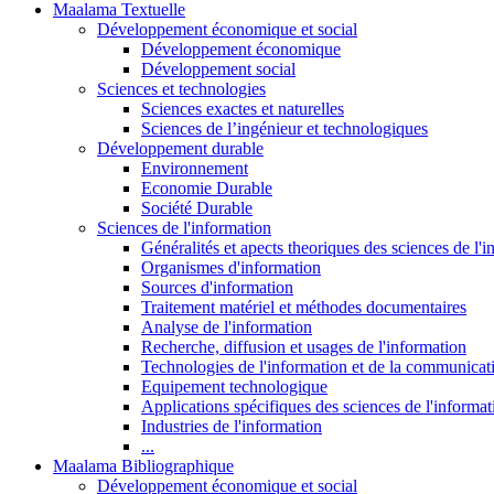
Maalama Textuelle
Développement économique et social
Développement économique
Développement social
Sciences et technologies
Sciences exactes et naturelles
Sciences de l’ingénieur et technologiques
Développement durable
Environnement
Economie Durable
Société Durable
Sciences de l'information
Généralités et apects theoriques des sciences de l'
Organismes d'information
Sources d'information
Traitement matériel et méthodes documentaires
Analyse de l'information
Recherche, diffusion et usages de l'information
Technologies de l'information et de la communicat
Equipement technologique
Applications spécifiques des sciences de l'informa
Industries de l'information
...
Maalama Bibliographique
Développement économique et social