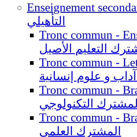
Enseignement secondaire qualifi
التأهيلي
Tronc commun - Enseig
ترك التعليم الأصيل
Tronc commun - Lett
داب و علوم إنسانية
Tronc commun - Branch
لمشترك التكنولوجي
Tronc commun - Branch
المشترك العلمي