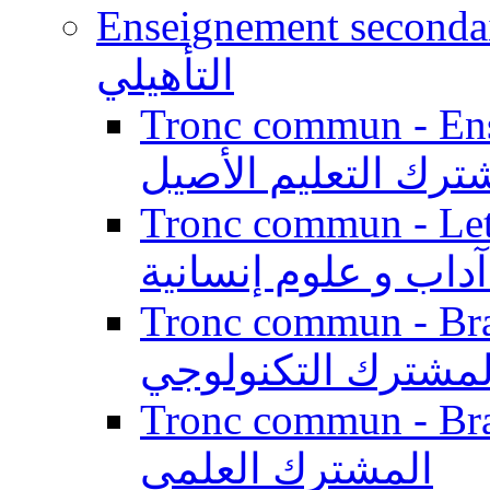
Enseignement secondaire qualifi
التأهيلي
Tronc commun - Enseig
ترك التعليم الأصيل
Tronc commun - Lett
داب و علوم إنسانية
Tronc commun - Branch
لمشترك التكنولوجي
Tronc commun - Branch
المشترك العلمي