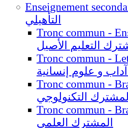
Enseignement secondaire qualifi
التأهيلي
Tronc commun - Enseig
ترك التعليم الأصيل
Tronc commun - Lett
داب و علوم إنسانية
Tronc commun - Branch
لمشترك التكنولوجي
Tronc commun - Branch
المشترك العلمي