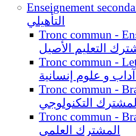
Enseignement secondaire qualifi
التأهيلي
Tronc commun - Enseig
ترك التعليم الأصيل
Tronc commun - Lett
داب و علوم إنسانية
Tronc commun - Branch
لمشترك التكنولوجي
Tronc commun - Branch
المشترك العلمي