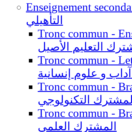
Enseignement secondaire qualifi
التأهيلي
Tronc commun - Enseig
ترك التعليم الأصيل
Tronc commun - Lett
داب و علوم إنسانية
Tronc commun - Branch
لمشترك التكنولوجي
Tronc commun - Branch
المشترك العلمي