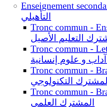
Enseignement secondaire qualifi
التأهيلي
Tronc commun - Enseig
ترك التعليم الأصيل
Tronc commun - Lett
داب و علوم إنسانية
Tronc commun - Branch
لمشترك التكنولوجي
Tronc commun - Branch
المشترك العلمي