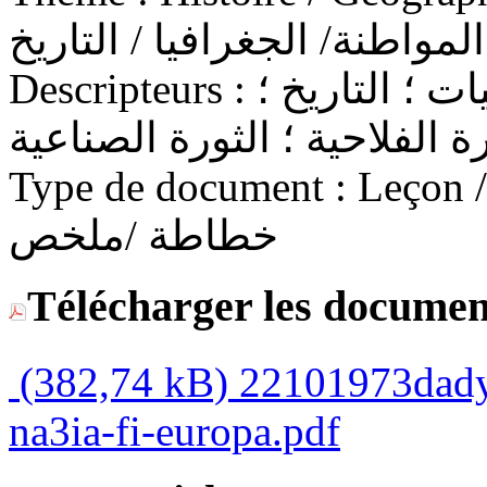
لمواطنة/ الجغرافيا / التاريخ
Descripteurs :
السنة الثانية إعدادي ؛ الاجتماعيات ؛ التاريخ ؛
رة الفلاحية ؛ الثورة الصناعية
Type de document :
Leçon / C
خطاطة /ملخص
Télécharger les documen
(382,74 kB)
22101973dady-
na3ia-fi-europa.pdf