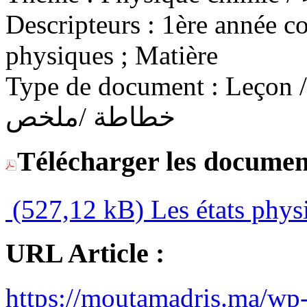
Descripteurs :
1ère année co
physiques ; Matière
Type de document :
Leçon / C
خطاطة /ملخص
Télécharger les documen
(527,12 kB)
Les états phys
URL Article :
https://moutamadris.ma/wp-