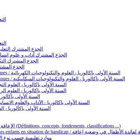
التعليم 
التعليم ا
ignement original / الجذع المشترك التعليم الأصيل
commun - Lettres et Sciences humaines / الجذع المشترك آداب و علوم إنسانية
nche technologique / الجذع المشترك التكنولوجي
ntifique / الجذع المشترك العلمي
1ère année BAC - Sciences et technologies électriques / السنة الأولى باكالوريا - العلوم والتكنولوجيات الكهربائية
1ère année BAC - Sciences et technologies mécaniques / السنة الأولى باكالوريا - العلوم والتكنولوجيات الميكانيكية
AC - Sciences expérimentales / السنة الأولى باكالوريا - العلوم التجريبية
BAC - Sciences mathématiques / السنة الأولى باكالوريا - العلوم الرياضية
 السنة الأولى باكالوريا – اللغة العربية
e année BAC - Lettres et sciences humaines / السنة الأولى باكالوريا - الآداب والعلوم الإنسانية
quées / السنة الأولى باكالوريا - الفنون التطبيقية
Handicap et Éducation inclusive / الإعاقة والتربية الدامجة (Définitions, concepts, fondements, classifications ...)
Programme national de l’éducation inclusive pour les enfants en situation de h
ucatives par type d’handicap / موارد تعليمية حسب نوع الإعاقة