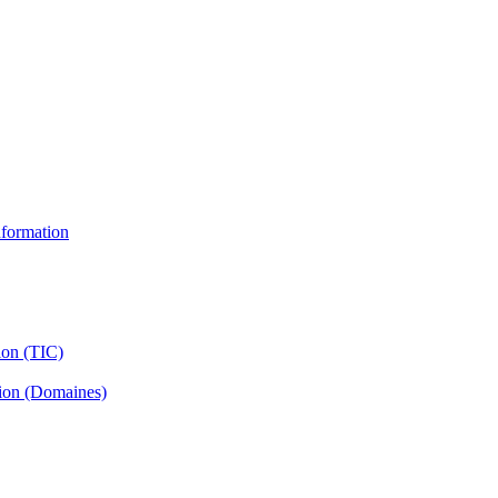
information
ion (TIC)
tion (Domaines)