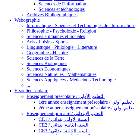
Sciences de l'information
Sciences et technologies
Archives Bibliographiques
Webographie
Informatique - Sciences et Technologies de l'Informatio
Philosophie - Psychologie - Religion
Sciences Humaines et Sociales
Arts - Loisirs - Sports
Linguistique - Philologie - Litterature
Geographie - Histoire
Sciences de la Terre
Sciences Biologiques
Sciences Economiques
Sciences Naturelles - Mathematiques
Sciences Appliquees - Medecine - Technologie
...
E-soutien scolaire
Enseignement préscolaire / التعليم الأولي
1ère année enseignement préscol
2ème année enseignement présc
Enseignement primaire / التعليم الإبتدائي
CE1 / السنة الأولى ابتدائي
CE2 / السنة الثانية ابتدائي
CE3 / السنة الثالثة ابتدائي