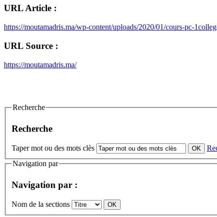
URL Article :
https://moutamadris.ma/wp-content/uploads/2020/01/cours-pc-1college
URL Source :
https://moutamadris.ma/
Recherche
Recherche
Taper mot ou des mots clès
Re
Navigation par
Navigation par :
Nom de la sections