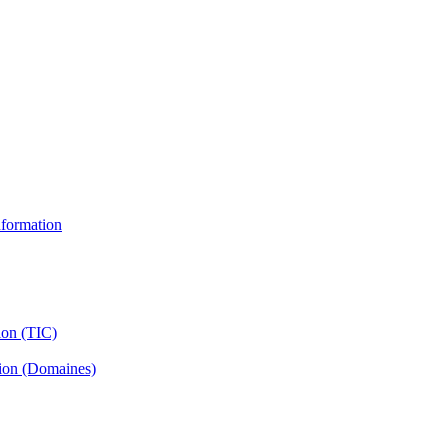
information
ion (TIC)
tion (Domaines)