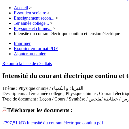
Accueil
>
E-soutien scolaire
>
Enseignement secon...
>
1er année collège...
>
Physique et chimie...
>
Intensité du courant électrique continu et tension électrique
Imprimer
Exporter en format PDF
Ajouter au panier
Retour à la liste de résultats
Intensité du courant électrique continu et 
Thème :
Physique chimie / الفيزياء و الكمياء
Descripteurs :
1ère année collège ; Physique chimie ; Courant électriq
Type de document :
Leçon / Cours / Synthèse /  / خطاطة /ملخص
Télécharger les documents :
(797,51 kB)
Intensité du courant électrique continu.pdf