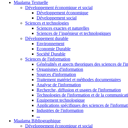
Maalama Textuelle
Développement économique et social
Développement économique
Développement social
Sciences et technologies
Sciences exactes et naturelles
Sciences de l’ingénieur et technologiques
Développement durable
Environnement
Economie Durable
Société Durable
Sciences de l'information
Généralités et apects theoriques des sciences de l'
Organismes d'information
Sources d'information
Traitement matériel et méthodes documentaires
Analyse de l'information
Recherche, diffusion et usages de l'information
Technologies de l'information et de la communicat
Equipement technologique
Applications spécifiques des sciences de l'informa
Industries de l'information
...
Maalama Bibliographique
Développement économique et social