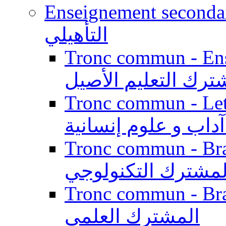
Enseignement secondaire qualifi
التأهيلي
Tronc commun - Enseig
ترك التعليم الأصيل
Tronc commun - Lett
داب و علوم إنسانية
Tronc commun - Branch
لمشترك التكنولوجي
Tronc commun - Branch
المشترك العلمي