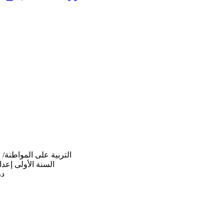
vique / التربية على المواطنة/ الجغرافيا / التاريخ
السنة الأولى إعدا
درس