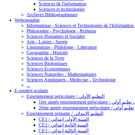
Sciences de l'information
Sciences et technologies
Archives Bibliographiques
Webographie
Informatique - Sciences et Technologies de l'Informatio
Philosophie - Psychologie - Religion
Sciences Humaines et Sociales
Arts - Loisirs - Sports
Linguistique - Philologie - Litterature
Geographie - Histoire
Sciences de la Terre
Sciences Biologiques
Sciences Economiques
Sciences Naturelles - Mathematiques
Sciences Appliquees - Medecine - Technologie
...
E-soutien scolaire
Enseignement préscolaire / التعليم الأولي
1ère année enseignement préscol
2ème année enseignement présc
Enseignement primaire / التعليم الإبتدائي
CE1 / السنة الأولى ابتدائي
CE2 / السنة الثانية ابتدائي
CE3 / السنة الثالثة ابتدائي