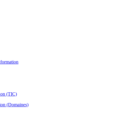
information
ion (TIC)
tion (Domaines)