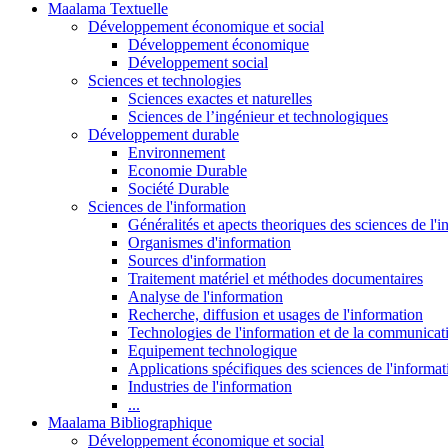
Maalama Textuelle
Développement économique et social
Développement économique
Développement social
Sciences et technologies
Sciences exactes et naturelles
Sciences de l’ingénieur et technologiques
Développement durable
Environnement
Economie Durable
Société Durable
Sciences de l'information
Généralités et apects theoriques des sciences de l'
Organismes d'information
Sources d'information
Traitement matériel et méthodes documentaires
Analyse de l'information
Recherche, diffusion et usages de l'information
Technologies de l'information et de la communicat
Equipement technologique
Applications spécifiques des sciences de l'informa
Industries de l'information
...
Maalama Bibliographique
Développement économique et social