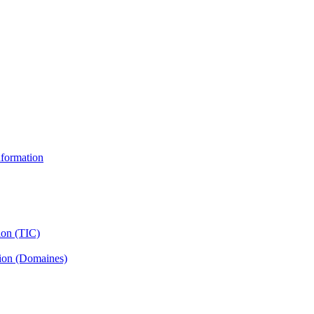
information
ion (TIC)
tion (Domaines)