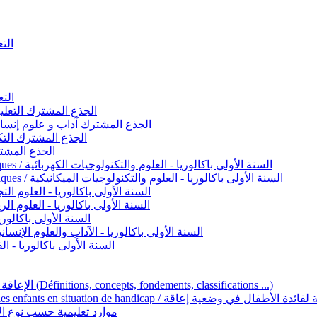
التعليم 
التعليم ا
ignement original / الجذع المشترك التعليم الأصيل
commun - Lettres et Sciences humaines / الجذع المشترك آداب و علوم إنسانية
nche technologique / الجذع المشترك التكنولوجي
ntifique / الجذع المشترك العلمي
1ère année BAC - Sciences et technologies électriques / السنة الأولى باكالوريا - العلوم والتكنولوجيات الكهربائية
1ère année BAC - Sciences et technologies mécaniques / السنة الأولى باكالوريا - العلوم والتكنولوجيات الميكانيكية
AC - Sciences expérimentales / السنة الأولى باكالوريا - العلوم التجريبية
BAC - Sciences mathématiques / السنة الأولى باكالوريا - العلوم الرياضية
 السنة الأولى باكالوريا – اللغة العربية
e année BAC - Lettres et sciences humaines / السنة الأولى باكالوريا - الآداب والعلوم الإنسانية
quées / السنة الأولى باكالوريا - الفنون التطبيقية
Handicap et Éducation inclusive / الإعاقة والتربية الدامجة (Définitions, concepts, fondements, classifications ...)
Programme national de l’éducation inclusive pour les enfants en situation de h
ucatives par type d’handicap / موارد تعليمية حسب نوع الإعاقة