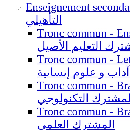
Enseignement secondaire qualifi
التأهيلي
Tronc commun - Enseig
ترك التعليم الأصيل
Tronc commun - Lett
داب و علوم إنسانية
Tronc commun - Branch
لمشترك التكنولوجي
Tronc commun - Branch
المشترك العلمي